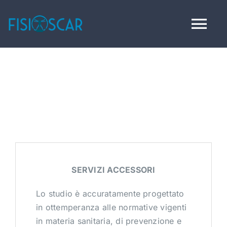
Skip
to
Tog
content
Nav
HOME
CHI SIAMO
SERVIZI
SERVIZI ACCESSORI
SERVIZI ACCESSORI
Lo studio è accuratamente progettato
VIRTUAL TOUR
in ottemperanza alle normative vigenti
in materia sanitaria, di prevenzione e