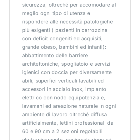
PRENOTA CONSULENZA
sicurezza, oltreché per accomodare al
meglio ogni tipo di utenza e
rispondere alle necessità patologiche
CONTATTI
più esigenti ( pazienti in carrozzina
con deficit congeniti ed acquisiti,
grande obeso, bambini ed infanti):
abbattimento delle barriere
architettoniche, spogliatoio e servizi
igienici con doccia per diversamente
abili, superfici verticali lavabili ed
accessori in acciaio inox, impianto
elettrico con nodo equipotenziale,
lavamani ed areazione naturale in ogni
ambiente di lavoro oltreché diffusa
artificialmente, lettini professionali da
60 e 90 cm a 2 sezioni regolabili
elettronicamente, pavimentazione ed